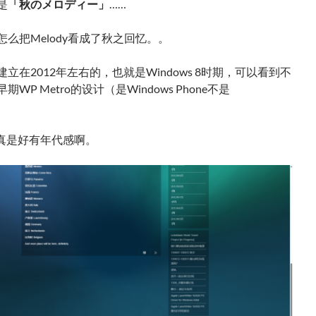
是
「秋のメロディー」
……
么把Melody看成了秋之回忆。。
立在2012年左右的，也就是Windows 8时期，可以看到不
WP Metro的设计（是Windows Phone不是
）
……真是好有年代感啊。