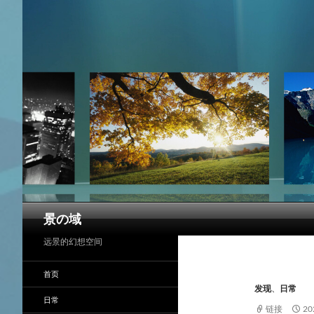
搜
景の域
索
远景的幻想空间
首页
发现
、
日常
日常
链接
2