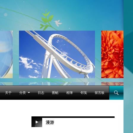
跳至正文
关于
分类
日志
图帖
相簿
邻笺
留言板
漫游