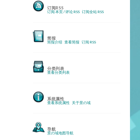
订阅RSS
订阅 本页 / 评论 RSS
订阅全站 RSS
简报
简报介绍
查看简报
订阅 RSS
分类列表
查看分类列表
系统属性
查看系统属性
关于景の域
导航
景の域地图导航