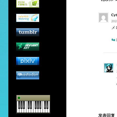
Cy
20
メ
发表回复