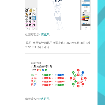
此画廊包含
4张图片
。
[草图] 幽灵诡计画风的别墅小琪
2026年6月28日
域
主 V1STA
留下评论
此画廊包含
3张图片
。