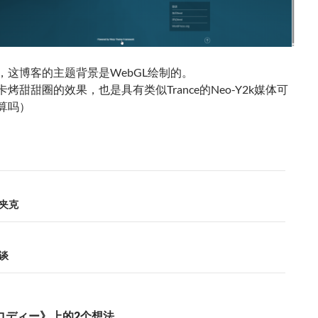
，这博客的主题背景是WebGL绘制的。
烤甜甜圈的效果，也是具有类似Trance的Neo-Y2k媒体可
算吗）
夹克
谈
ロディー》上的2个想法