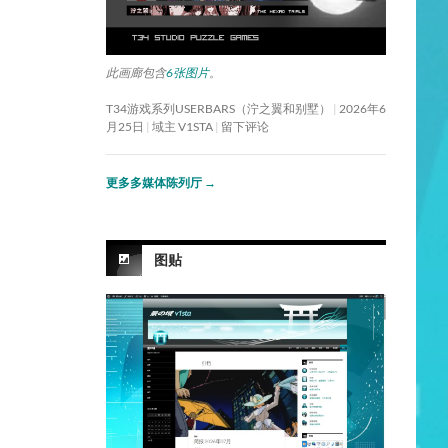
此画廊包含
6张图片
。
T34游戏系列USERBARS（泞之翼和别墅）
2026年6
月25日
域主 V1STA
留下评论
更多多媒体陈列厅
→
图贴