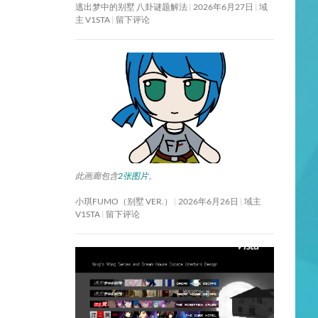
逃出梦中的别墅 八卦谜题解法
2026年6月27日
域
主 V1STA
留下评论
此画廊包含
2张图片
。
小琪FUMO（别墅 VER.）
2026年6月26日
域主
V1STA
留下评论