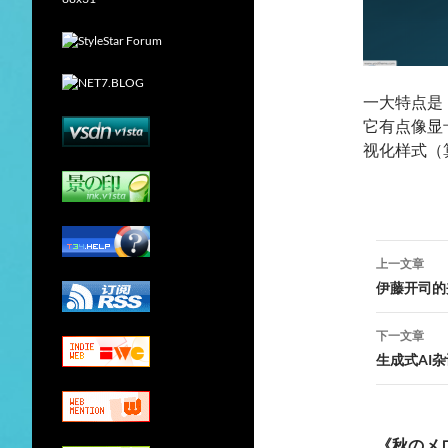
一大特点是
它有点像显卡
视化样式（
文
上一文章
章
伊藤开司的
导
下一文章
航
生成式AI杂
《秋のメ