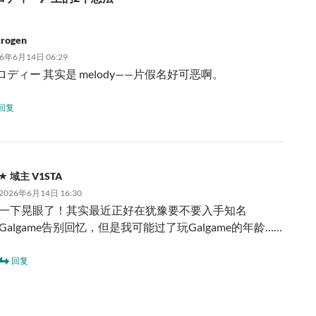
trogen
26年6月14日 06:29
ロディー 其实是 melody——片假名好可恶啊。
回复
域主 V1STA
2026年6月14日 16:30
一下晃眼了！其实最近正好在犹豫要不要入手知名
Galgame告别回忆，但是我可能过了玩Galgame的年龄……
回复