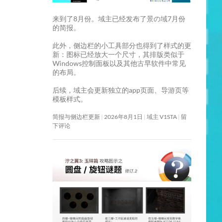
来到了8月份。域主已经发布了景の域7月份
的简报。
此外，侧边栏的小工具部分也得到了样式的更
新：图标已经放大一个尺寸，其排版类似于
Windows控制面板以及其他古早软件中常见
的布局。
后续，域主会更新独立的app页面、导游页等
模板样式。
简报与侧边栏更新
2026年8月1日
域主 V1STA
留
下评论